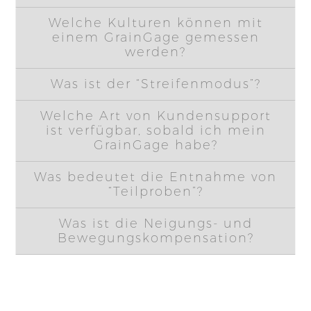
Welche Kulturen können mit
einem GrainGage gemessen
werden?
Was ist der “Streifenmodus”?
Welche Art von Kundensupport
ist verfügbar, sobald ich mein
GrainGage habe?
Was bedeutet die Entnahme von
“Teilproben”?
Was ist die Neigungs- und
Bewegungskompensation?