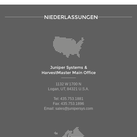
NIEDERLASSUNGEN
Juniper Systems &
HarvestMaster Main Office
1132 W 1700 N
Logan, UT, 84321 U.S.A.
Tel: 435.753.1881
Fax: 435.753.1896
Email: sales@junipersys.com