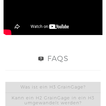
title='YouTube video player' frameborder='0'
allow='accelerometer; autoplay; clipboard-write;
encrypted-media; gyroscope; picture-in-picture'
allowfullscreen>
FAQS
Was ist ein H3 GrainGage?
Kann ein H2 GrainGage in ein H3
umgewandelt werden?